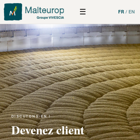
Aller
☰
au
FR
/
EN
Main
contenu
principal
navigation
DISCUTONS-EN !
Devenez client