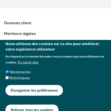
Devenez client
Mentions légales
Nous utilisons des cookies sur ce site pour améliorer
Politique de confidentialité
votre expérience utilisateur
Déclaration d'accessibilité
En cliquant sur le bouton Accepter, vous acceptez que nous utilisions ces
En savoir plus
cookies.
Ethic'call
Nécessaires
Excercer vos droits RGPD
Statistiques
Politique cookies
Enregistrer les préférences
EcoIndex GreenIT
B
Site conçu avec une démarche
d'éco-conception
Refuser tous les cookies